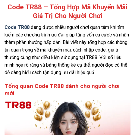
Code TR88 – Tổng Hợp Mã Khuyến Mãi
Giá Trị Cho Người Chơi
Code TR88
đang được nhiều người chơi quan tâm khi tìm
kiếm các chương trình ưu đãi giúp tăng vốn cá cược và nhận
thêm phần thưởng hấp dẫn. Bài viết này tổng hợp các thông
tin quan trọng về mã khuyến mãi, cách nhập code, giá trị
thưởng cũng như điều kiện sử dụng tại TR88. Với số liệu
minh họa rõ ràng và bảng thống kê cụ thể, người đọc có thể
dễ dàng hiểu cách tận dụng ưu đãi hiệu quả.
Tổng quan Code TR88 dành cho người chơi
mới