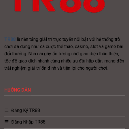
TR88
là nền tảng giải trí trực tuyến nổi bật với hệ thống trò
chơi đa dạng như cá cược thể thao, casino, slot và game bài
đổi thưởng. Nhà cái gây ấn tượng nhờ giao diện thân thiện,
tốc độ giao dịch nhanh cùng nhiều ưu đãi hấp dẫn, mang đến
trải nghiệm giải trí ổn định và tiện lợi cho người chơi.
HƯỚNG DẪN
Đăng Ký TR88
Đăng Nhập TR88