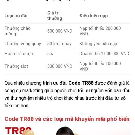
Giá trị
Loại ưu đãi
Điều kiện nạp
thưởng
Thưởng chào
Nạp tối thiểu 200.000
500.000 VND
mừng
VND
Thưởng vòng quay
50 lượt quay
Không yêu cầu nạp
Hoàn trả cược
5%
Doanh thu 1.000.000 VND
Nạp tối thiểu 100.000
Thưởng slot
300.000 VND
VND
Qua nhiều chương trình ưu đãi,
Code TR88
được đánh giá là
công cụ marketing giúp người chơi tối ưu nguồn vốn ban đầu
và thử nghiệm nhiều trò chơi khác nhau trước khi đầu tư số
tiền lớn hơn.
Code TR88 và các loại mã khuyến mãi phổ biến