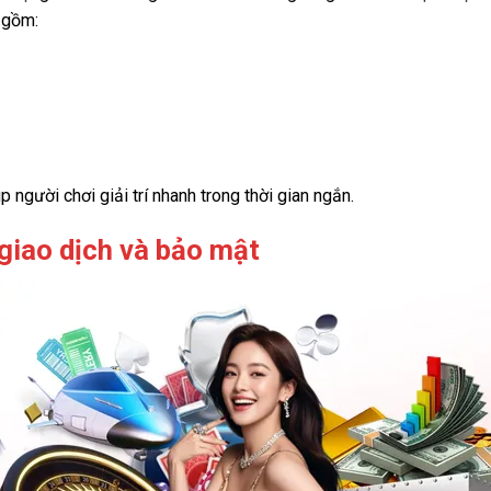
 gồm:
 người chơi giải trí nhanh trong thời gian ngắn.
giao dịch và bảo mật