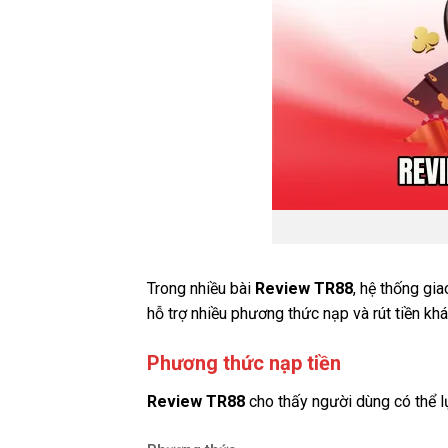
Trong nhiều bài
Review TR88
, hệ thống gi
hỗ trợ nhiều phương thức nạp và rút tiền khá
Phương thức nạp tiền
Review TR88
cho thấy người dùng có thể lự