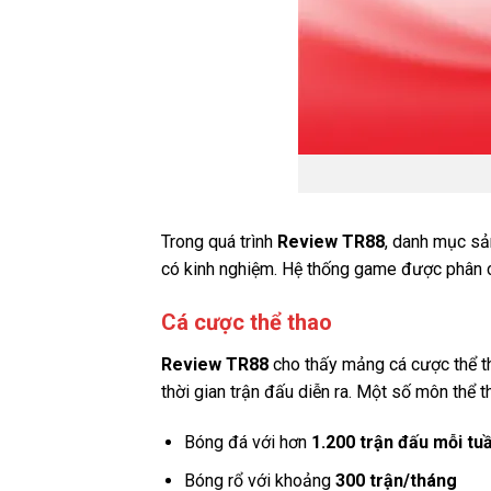
Trong quá trình
Review TR88
, danh mục sả
có kinh nghiệm. Hệ thống game được phân chi
Cá cược thể thao
Review TR88
cho thấy mảng cá cược thể th
thời gian trận đấu diễn ra. Một số môn thể 
Bóng đá với hơn
1.200 trận đấu mỗi tu
Bóng rổ với khoảng
300 trận/tháng