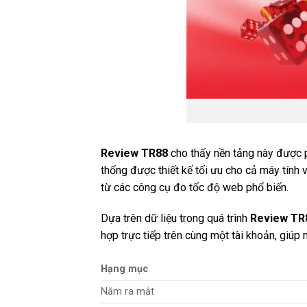
Review TR88
cho thấy nền tảng này được ph
thống được thiết kế tối ưu cho cả máy tính v
từ các công cụ đo tốc độ web phổ biến.
Dựa trên dữ liệu trong quá trình
Review TR
hợp trực tiếp trên cùng một tài khoản, giúp n
Hạng mục
Năm ra mắt