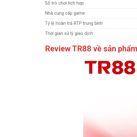
Số trò chơi tích hợp
Nhà cung cấp game
Tỷ lệ hoàn trả RTP trung bình
Thời gian xử lý giao dịch
Review TR88 về sản phẩm