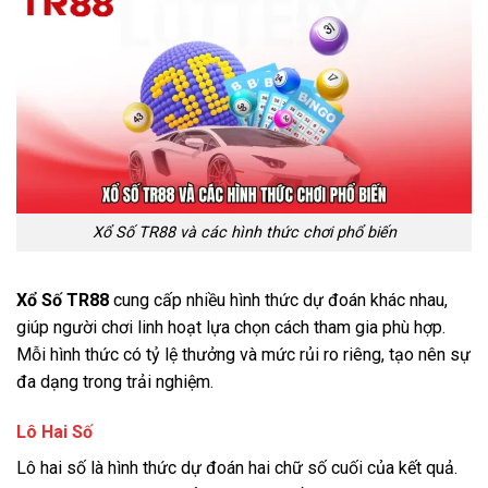
Xổ Số TR88 và các hình thức chơi phổ biến
Xổ Số TR88
cung cấp nhiều hình thức dự đoán khác nhau,
giúp người chơi linh hoạt lựa chọn cách tham gia phù hợp.
Mỗi hình thức có tỷ lệ thưởng và mức rủi ro riêng, tạo nên sự
đa dạng trong trải nghiệm.
Lô Hai Số
Lô hai số là hình thức dự đoán hai chữ số cuối của kết quả.