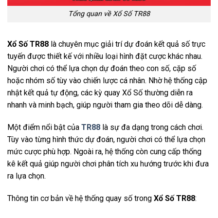
Tổng quan về Xổ Số TR88
Xổ Số TR88
là chuyên mục giải trí dự đoán kết quả số trực
tuyến được thiết kế với nhiều loại hình đặt cược khác nhau.
Người chơi có thể lựa chọn dự đoán theo con số, cặp số
hoặc nhóm số tùy vào chiến lược cá nhân. Nhờ hệ thống cập
nhật kết quả tự động, các kỳ quay Xổ Số thường diễn ra
nhanh và minh bạch, giúp người tham gia theo dõi dễ dàng.
Một điểm nổi bật của
TR88
là sự đa dạng trong cách chơi.
Tùy vào từng hình thức dự đoán, người chơi có thể lựa chọn
mức cược phù hợp. Ngoài ra, hệ thống còn cung cấp thống
kê kết quả giúp người chơi phân tích xu hướng trước khi đưa
ra lựa chọn.
Thông tin cơ bản về hệ thống quay số trong
Xổ Số TR88
: