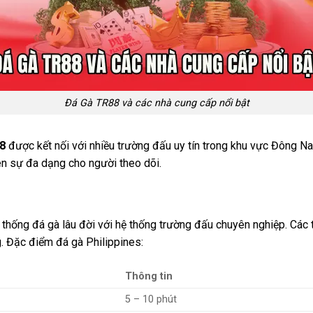
Đá Gà TR88 và các nhà cung cấp nổi bật
8
được kết nối với nhiều trường đấu uy tín trong khu vực Đông N
ên sự đa dạng cho người theo dõi.
 thống đá gà lâu đời với hệ thống trường đấu chuyên nghiệp. Các
. Đặc điểm đá gà Philippines:
Thông tin
5 – 10 phút