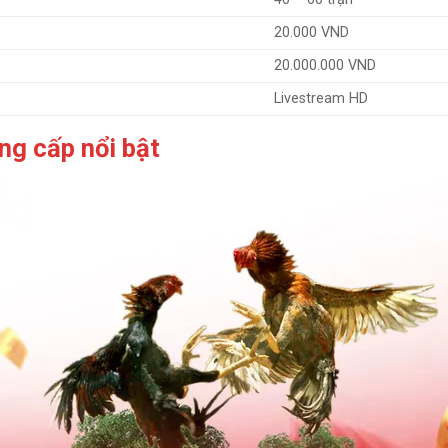
20.000 VND
20.000.000 VND
Livestream HD
ng cấp nổi bật