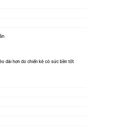
ẫn.
o dài hơn do chiến kê có sức bền tốt.