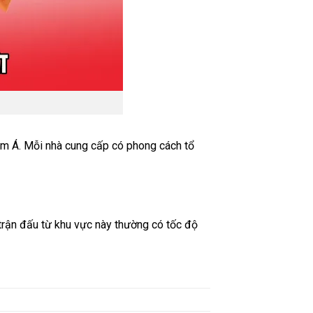
am Á. Mỗi nhà cung cấp có phong cách tổ
 trận đấu từ khu vực này thường có tốc độ