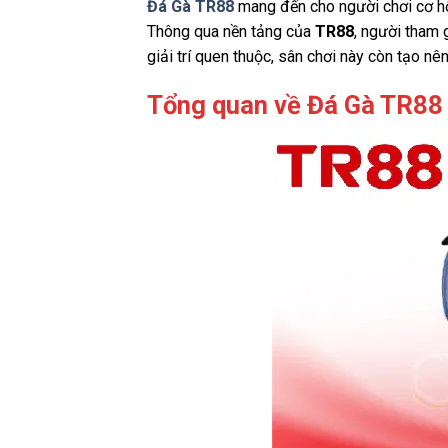
Đá Gà TR88
mang đến cho người chơi cơ hội
Thông qua nền tảng của
TR88
, người tham 
giải trí quen thuộc, sân chơi này còn tạo n
Tổng quan về Đá Gà TR88