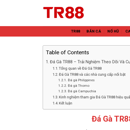
Skip
to
content
TR88
BẮN CÁ
NỔ HŨ
C
Table of Contents
Đá Gà TR88 – Trải Nghiệm Theo Dõi Và C
Tổng quan về Đá Gà TR88
Đá Gà TR88 và các nhà cung cấp nổi bật
Đá gà Philippines
Đá gà Thomo
Đá gà Campuchia
Kinh nghiệm tham gia Đá Gà TR88 hiệu qu
Kết luận
Đá Gà TR8