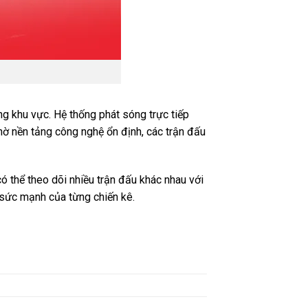
ong khu vực. Hệ thống phát sóng trực tiếp
Nhờ nền tảng công nghệ ổn định, các trận đấu
ó thể theo dõi nhiều trận đấu khác nhau với
 sức mạnh của từng chiến kê.