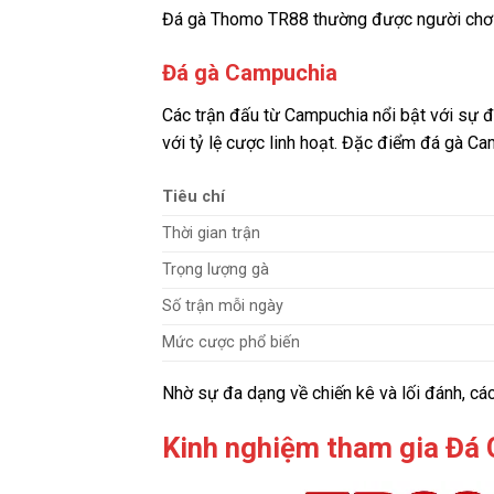
Đá gà Thomo TR88 thường được người chơi lự
Đá gà Campuchia
Các trận đấu từ Campuchia nổi bật với sự đ
với tỷ lệ cược linh hoạt. Đặc điểm đá gà Ca
Tiêu chí
Thời gian trận
Trọng lượng gà
Số trận mỗi ngày
Mức cược phổ biến
Nhờ sự đa dạng về chiến kê và lối đánh, c
Kinh nghiệm tham gia Đá 