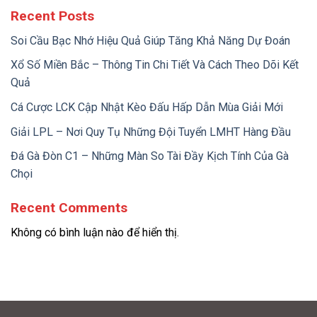
Recent Posts
Soi Cầu Bạc Nhớ Hiệu Quả Giúp Tăng Khả Năng Dự Đoán
Xổ Số Miền Bắc – Thông Tin Chi Tiết Và Cách Theo Dõi Kết
Quả
Cá Cược LCK Cập Nhật Kèo Đấu Hấp Dẫn Mùa Giải Mới
Giải LPL – Nơi Quy Tụ Những Đội Tuyển LMHT Hàng Đầu
Đá Gà Đòn C1 – Những Màn So Tài Đầy Kịch Tính Của Gà
Chọi
Recent Comments
Không có bình luận nào để hiển thị.