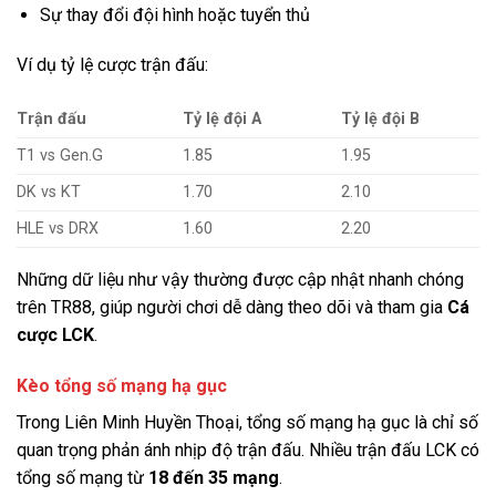
Sự thay đổi đội hình hoặc tuyển thủ
Ví dụ tỷ lệ cược trận đấu:
Trận đấu
Tỷ lệ đội A
Tỷ lệ đội B
T1 vs Gen.G
1.85
1.95
DK vs KT
1.70
2.10
HLE vs DRX
1.60
2.20
Những dữ liệu như vậy thường được cập nhật nhanh chóng
trên TR88, giúp người chơi dễ dàng theo dõi và tham gia
Cá
cược LCK
.
Kèo tổng số mạng hạ gục
Trong Liên Minh Huyền Thoại, tổng số mạng hạ gục là chỉ số
quan trọng phản ánh nhịp độ trận đấu. Nhiều trận đấu LCK có
tổng số mạng từ
18 đến 35 mạng
.