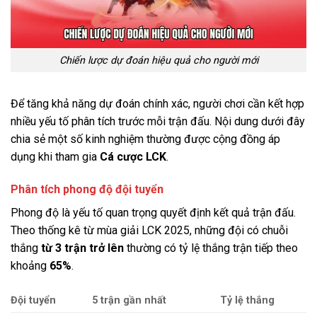
Chiến lược dự đoán hiệu quả cho người mới
Để tăng khả năng dự đoán chính xác, người chơi cần kết hợp
nhiều yếu tố phân tích trước mỗi trận đấu. Nội dung dưới đây
chia sẻ một số kinh nghiệm thường được cộng đồng áp
dụng khi tham gia
Cá cược LCK
.
Phân tích phong độ đội tuyển
Phong độ là yếu tố quan trọng quyết định kết quả trận đấu.
Theo thống kê từ mùa giải LCK 2025, những đội có chuỗi
thắng
từ 3 trận trở lên
thường có tỷ lệ thắng trận tiếp theo
khoảng
65%
.
Đội tuyển
5 trận gần nhất
Tỷ lệ thắng