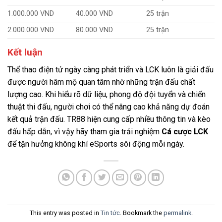
1.000.000 VND
40.000 VND
25 trận
2.000.000 VND
80.000 VND
25 trận
Kết luận
Thể thao điện tử ngày càng phát triển và LCK luôn là giải đấu
được người hâm mộ quan tâm nhờ những trận đấu chất
lượng cao. Khi hiểu rõ dữ liệu, phong độ đội tuyển và chiến
thuật thi đấu, người chơi có thể nâng cao khả năng dự đoán
kết quả trận đấu. TR88 hiện cung cấp nhiều thông tin và kèo
đấu hấp dẫn, vì vậy hãy tham gia trải nghiệm
Cá cược LCK
để tận hưởng không khí eSports sôi động mỗi ngày.
This entry was posted in
Tin tức
. Bookmark the
permalink
.