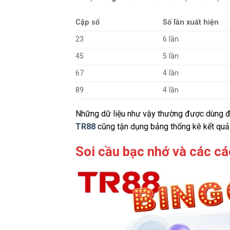
Cặp số
Số lần xuất hiện
23
6 lần
45
5 lần
67
4 lần
89
4 lần
Những dữ liệu như vậy thường được dùng đ
TR88
cũng tận dụng bảng thống kê kết quả 
Soi cầu bạc nhớ và các cá