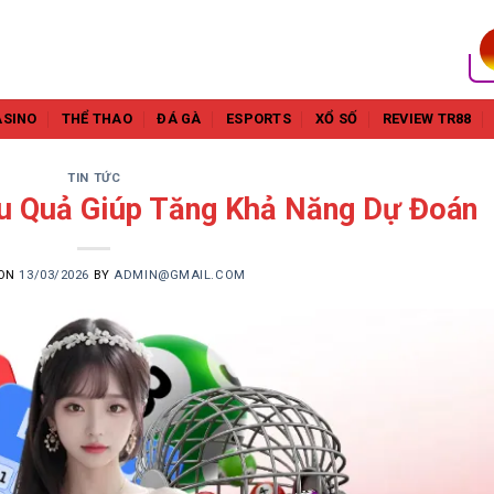
ASINO
THỂ THAO
ĐÁ GÀ
ESPORTS
XỔ SỐ
REVIEW TR88
TIN TỨC
u Quả Giúp Tăng Khả Năng Dự Đoán
 ON
13/03/2026
BY
ADMIN@GMAIL.COM