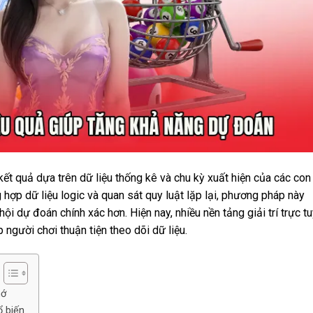
ết quả dựa trên dữ liệu thống kê và chu kỳ xuất hiện của các con
 hợp dữ liệu logic và quan sát quy luật lặp lại, phương pháp này
i dự đoán chính xác hơn. Hiện nay, nhiều nền tảng giải trí trực t
người chơi thuận tiện theo dõi dữ liệu.
hớ
ổ biến