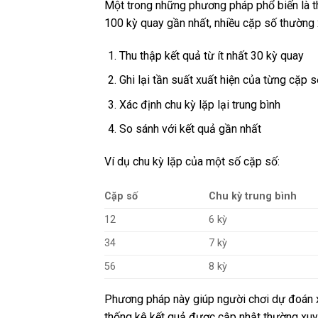
Một trong những phương pháp phổ biến là th
100 kỳ quay gần nhất, nhiều cặp số thường 
Thu thập kết quả từ ít nhất 30 kỳ quay
Ghi lại tần suất xuất hiện của từng cặp s
Xác định chu kỳ lặp lại trung bình
So sánh với kết quả gần nhất
Ví dụ chu kỳ lặp của một số cặp số:
Cặp số
Chu kỳ trung bình
12
6 kỳ
34
7 kỳ
56
8 kỳ
Phương pháp này giúp người chơi dự đoán x
thống kê kết quả được cập nhật thường xuyên