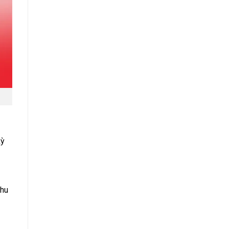
kỳ
chu