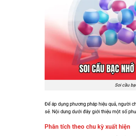
Soi cầu bạ
Để áp dụng phương pháp hiệu quả, người ch
sẻ. Nội dung dưới đây giới thiệu một số p
Phân tích theo chu kỳ xuất hiện