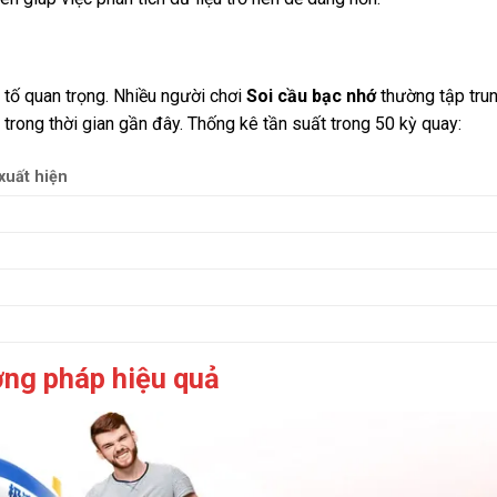
u tố quan trọng. Nhiều người chơi
Soi cầu bạc nhớ
thường tập tru
trong thời gian gần đây. Thống kê tần suất trong 50 kỳ quay:
xuất hiện
ng pháp hiệu quả