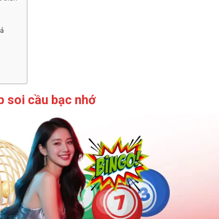
uả
 soi cầu bạc nhớ