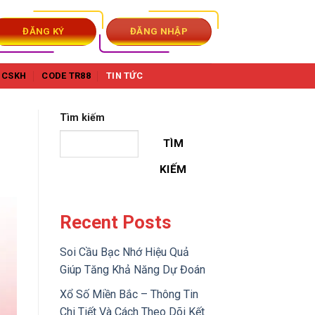
ĐĂNG KÝ
ĐĂNG NHẬP
CSKH
CODE TR88
TIN TỨC
Tìm kiếm
TÌM
KIẾM
Recent Posts
Soi Cầu Bạc Nhớ Hiệu Quả
Giúp Tăng Khả Năng Dự Đoán
Xổ Số Miền Bắc – Thông Tin
Chi Tiết Và Cách Theo Dõi Kết