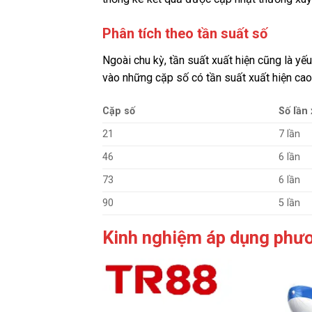
Phân tích theo tần suất số
Ngoài chu kỳ, tần suất xuất hiện cũng là yế
vào những cặp số có tần suất xuất hiện cao 
Cặp số
Số lần 
21
7 lần
46
6 lần
73
6 lần
90
5 lần
Kinh nghiệm áp dụng phươ