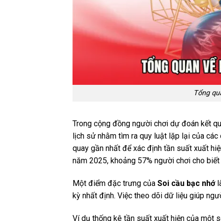
Tổng qu
Trong cộng đồng người chơi dự đoán kết q
lịch sử nhằm tìm ra quy luật lặp lại của cá
quay gần nhất để xác định tần suất xuất hiệ
năm 2025, khoảng 57% người chơi cho biết 
Một điểm đặc trưng của
Soi cầu bạc nhớ
l
kỳ nhất định. Việc theo dõi dữ liệu giúp ng
Ví dụ thống kê tần suất xuất hiện của một s